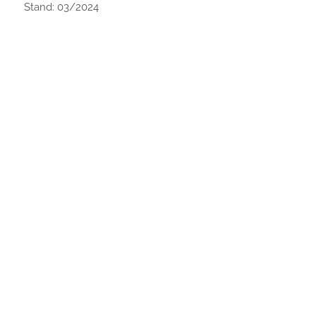
Stand: 03/2024
Bestellen Sie Produkte im Shop von La Biosthetique.
Zum La Biosthetique-Shop.